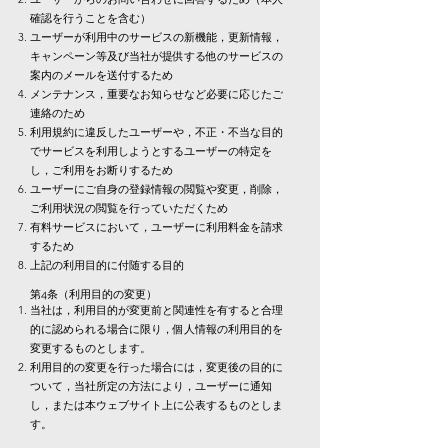
確認を行うことを含む）
ユーザーが利用中のサービスの新機能，更新情報，
キャンペーン等及び当社が提供する他のサービスの
案内のメールを送付するため
メンテナンス，重要なお知らせなど必要に応じたご
連絡のため
利用規約に違反したユーザーや，不正・不当な目的
でサービスを利用しようとするユーザーの特定を
し，ご利用をお断りするため
ユーザーにご自身の登録情報の閲覧や変更，削除，
ご利用状況の閲覧を行っていただくため
有料サービスにおいて，ユーザーに利用料金を請求
するため
上記の利用目的に付随する目的
第4条（利用目的の変更）
当社は，利用目的が変更前と関連性を有すると合理
的に認められる場合に限り，個人情報の利用目的を
変更するものとします。
利用目的の変更を行った場合には，変更後の目的に
ついて，当社所定の方法により，ユーザーに通知
し，または本ウェブサイト上に公表するものとしま
す。