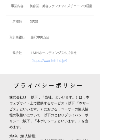
事業内容
美容業、美容フランチャイズチェーンの経営
店舗数
2店舗
取引先銀行
藤沢中央支店
​親会社
​ＩＭＨホールディングス株式会社
（https://www.imh-hd.jp/）
プライバシーポリシー
株式会社LH（以下，「当社」といいます。）は，本
ウェブサイト上で提供するサービス（以下,「本サー
ビス」といいます。）における，ユーザーの個人情
報の取扱いについて，以下のとおりプライバシーポ
リシー（以下，「本ポリシー」といいます。）を定
めます。
第1条（個人情報）