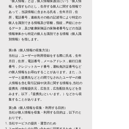
「個人情報」とは，個人情報保護法にいう「個人情
報」を指すものとし，生存する個人に関する情報で
あって，当該情報に含まれる氏名，生年月日，住
所，電話番号，連絡先その他の記述等により特定の
個人を識別できる情報及び容貌，指紋，声紋にかか
るデータ，及び健康保険証の保険者番号などの当該
情報単体から特定の個人を識別できる情報（個人識
別情報）を指します。
第2条（個人情報の収集方法）
当社は，ユーザーが利用登録をする際に氏名，生年
月日，住所，電話番号，メールアドレス，銀行口座
番号，クレジットカード番号，運転免許証番号など
の個人情報をお尋ねすることがあります。また，ユ
ーザーと提携先などとの間でなされたユーザーの個
人情報を含む取引記録や決済に関する情報を,当社の
提携先（情報提供元，広告主，広告配信先などを含
みます。以下，｢提携先｣といいます。）などから収
集することがあります。
第3条（個人情報を収集・利用する目的）
当社が個人情報を収集・利用する目的は，以下のと
おりです。
当社サービスの提供・運営のため
ユーザーからのお問い合わせに回答するため（本人