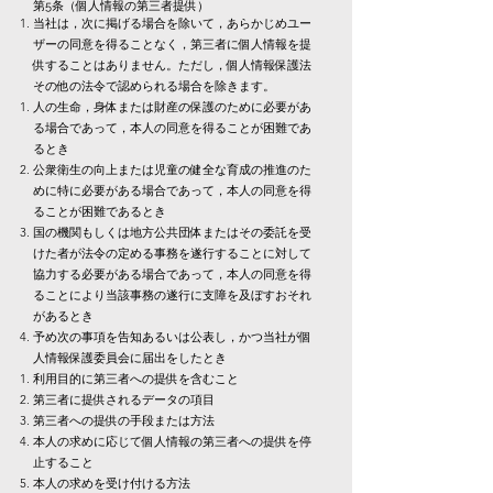
第5条（個人情報の第三者提供）
当社は，次に掲げる場合を除いて，あらかじめユー
ザーの同意を得ることなく，第三者に個人情報を提
供することはありません。ただし，個人情報保護法
その他の法令で認められる場合を除きます。
人の生命，身体または財産の保護のために必要があ
る場合であって，本人の同意を得ることが困難であ
るとき
公衆衛生の向上または児童の健全な育成の推進のた
めに特に必要がある場合であって，本人の同意を得
ることが困難であるとき
国の機関もしくは地方公共団体またはその委託を受
けた者が法令の定める事務を遂行することに対して
協力する必要がある場合であって，本人の同意を得
ることにより当該事務の遂行に支障を及ぼすおそれ
があるとき
予め次の事項を告知あるいは公表し，かつ当社が個
人情報保護委員会に届出をしたとき
利用目的に第三者への提供を含むこと
第三者に提供されるデータの項目
第三者への提供の手段または方法
本人の求めに応じて個人情報の第三者への提供を停
止すること
本人の求めを受け付ける方法