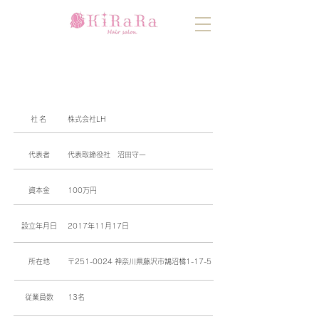
会社概要
社名
株式会社​LH
代表者
代表取締
役社 沼田守一
資本金
100万円
設立年月日
2017年11月17日
所在地
〒251-0024 神奈川県藤沢市鵠沼橘1-17-5
従業員数
13
名