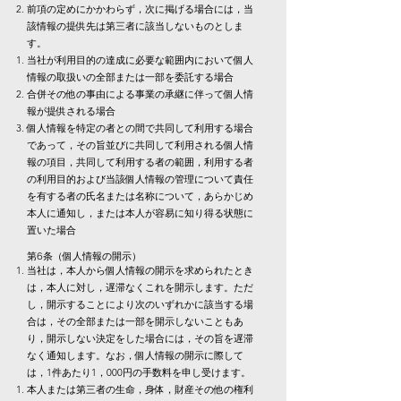
前項の定めにかかわらず，次に掲げる場合には，当
該情報の提供先は第三者に該当しないものとしま
す。
当社が利用目的の達成に必要な範囲内において個人
情報の取扱いの全部または一部を委託する場合
合併その他の事由による事業の承継に伴って個人情
報が提供される場合
個人情報を特定の者との間で共同して利用する場合
であって，その旨並びに共同して利用される個人情
報の項目，共同して利用する者の範囲，利用する者
の利用目的および当該個人情報の管理について責任
を有する者の氏名または名称について，あらかじめ
本人に通知し，または本人が容易に知り得る状態に
置いた場合
第6条（個人情報の開示）
当社は，本人から個人情報の開示を求められたとき
は，本人に対し，遅滞なくこれを開示します。ただ
し，開示することにより次のいずれかに該当する場
合は，その全部または一部を開示しないこともあ
り，開示しない決定をした場合には，その旨を遅滞
なく通知します。なお，個人情報の開示に際して
は，1件あたり1，000円の手数料を申し受けます。
本人または第三者の生命，身体，財産その他の権利